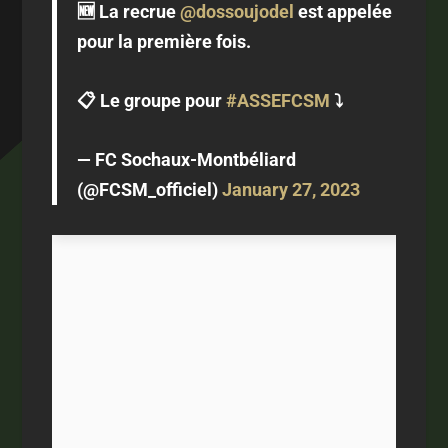
🆕 La recrue
@dossoujodel
est appelée
pour la première fois.
📋 Le groupe pour
#ASSEFCSM
⤵️
— FC Sochaux-Montbéliard
(@FCSM_officiel)
January 27, 2023