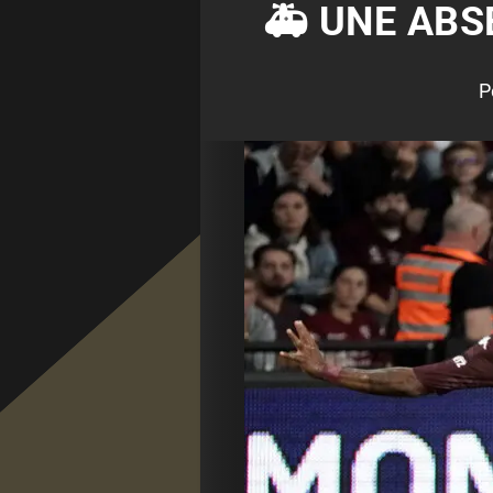
🚑 UNE AB
P