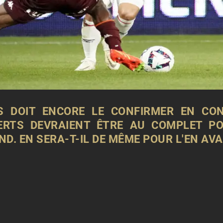
S DOIT ENCORE LE CONFIRMER EN CO
VERTS DEVRAIENT ÊTRE AU COMPLET P
D. EN SERA-T-IL DE MÊME POUR L'EN AV