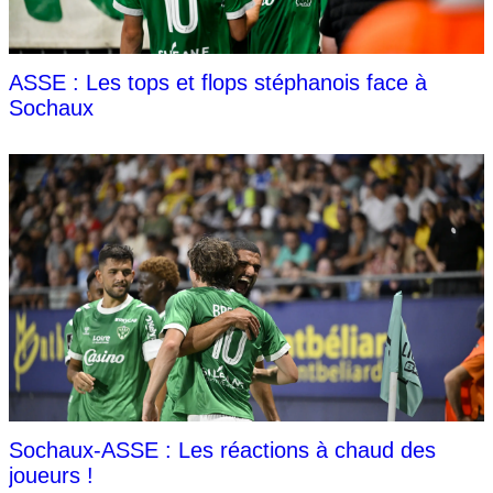
ASSE : Les tops et flops stéphanois face à
Sochaux
Sochaux-ASSE : Les réactions à chaud des
joueurs !