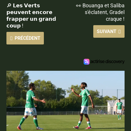
🔎 𝗟𝗲𝘀 𝗩𝗲𝗿𝘁𝘀
👀 Bouanga et Saliba
𝗽𝗲𝘂𝘃𝗲𝗻𝘁 𝗲𝗻𝗰𝗼𝗿𝗲
s'éclatent, Gradel
𝗳𝗿𝗮𝗽𝗽𝗲𝗿 𝘂𝗻 𝗴𝗿𝗮𝗻𝗱
craque !
𝗰𝗼𝘂𝗽 !
SUIVANT
PRÉCÉDENT