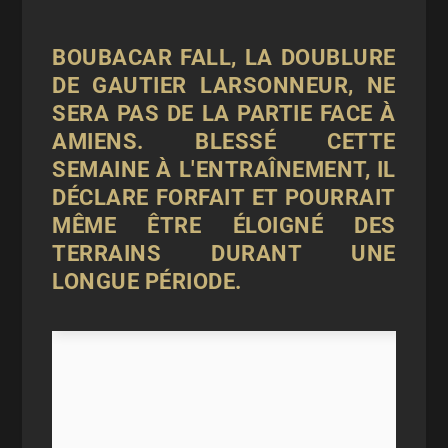
BOUBACAR FALL, LA DOUBLURE
DE GAUTIER LARSONNEUR, NE
SERA PAS DE LA PARTIE FACE À
AMIENS. BLESSÉ CETTE
SEMAINE À L'ENTRAÎNEMENT, IL
DÉCLARE FORFAIT ET POURRAIT
MÊME ÊTRE ÉLOIGNÉ DES
TERRAINS DURANT UNE
LONGUE PÉRIODE.