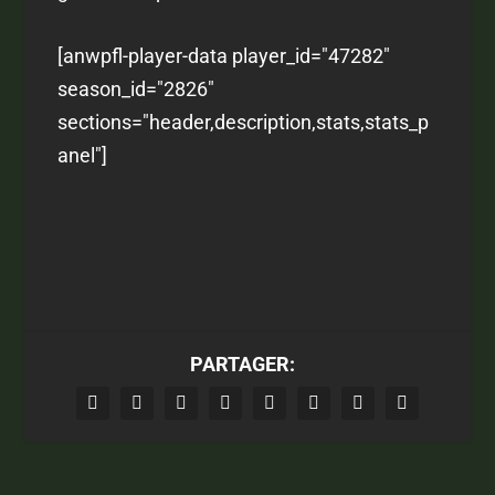
[anwpfl-player-data player_id="47282"
season_id="2826"
sections="header,description,stats,stats_p
anel"]
PARTAGER: