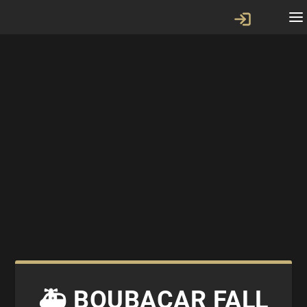
🚑 BOUBACAR FALL