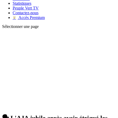
Statistiques
Peuple Vert TV
Contactez-nous
Accès Premium
♛
Sélectionner une page
🗣 L'AJA jubile après avoir étriqué les