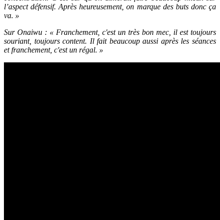
l’aspect défensif. Après heureusement, on marque des buts donc ça
va. »
Sur Onaiwu : « Franchement, c'est un très bon mec, il est toujours
souriant, toujours content. Il fait beaucoup aussi après les séances
et franchement, c'est un régal. »