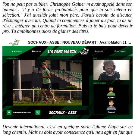
l'on ne peut pas oublier. Christophe Galtier m'avait appelé dans son
bureau : "il y a de fortes probabilités pour que tu sois retenu en
sélection." J'ai aussitôt joint mon père. J'avais besoin de discuter,
d'échanger avec lui. Quand tu commences à jouer au foot, tu as un
rêve : intégrer un centre de formation. Puis tu te bats pour devenir
pro. Tu ambitionnes alors de glaner des titres.
Devenir international, c'est en quelque sorte l'ultime étape sur ce
long chemin. Mais tu dois avoir conscience qu'il ne s'agit en fait que