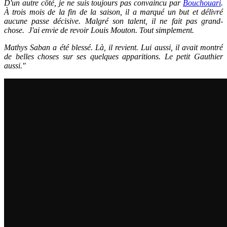
D'un autre côté, je ne suis toujours pas convaincu par
Bouchouari
.
À trois mois de la fin de la saison, il a marqué un but et délivré
aucune passe décisive. Malgré son talent, il ne fait pas grand-
chose. J'ai envie de revoir Louis Mouton. Tout simplement.
Mathys Saban a été blessé. Là, il revient. Lui aussi, il avait montré
de belles choses sur ses quelques apparitions. Le petit Gauthier
aussi."