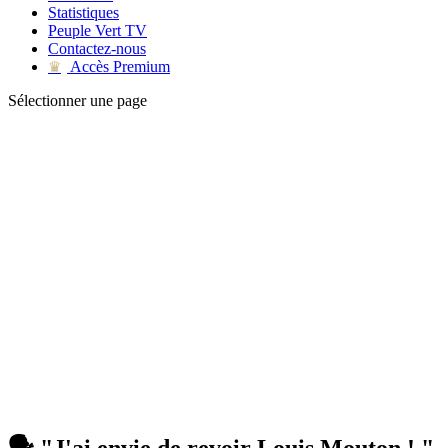
Statistiques
Peuple Vert TV
Contactez-nous
Accès Premium
♛
Sélectionner une page
🗣 "J'ai envie de revoir Louis Mouton ! "