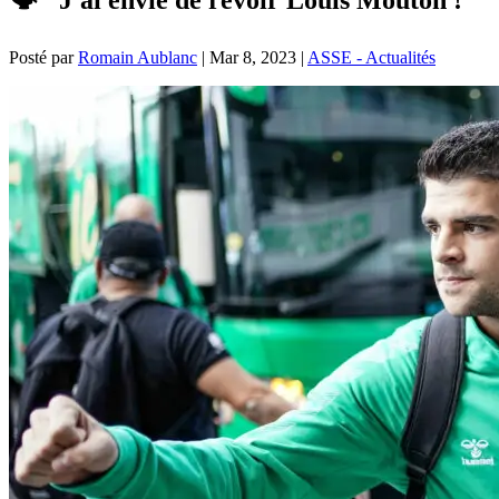
Posté par
Romain Aublanc
|
Mar 8, 2023
|
ASSE - Actualités