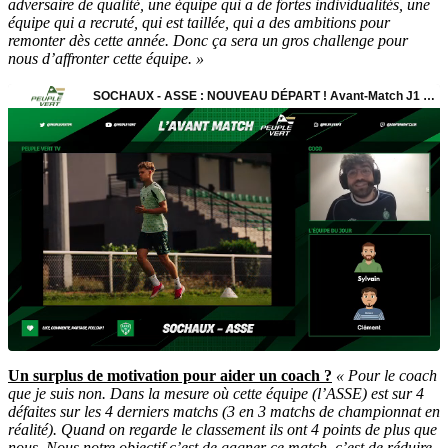
adversaire de qualité, une équipe qui a de fortes individualités, une
équipe qui a recruté, qui est taillée, qui a des ambitions pour
remonter dès cette année. Donc ça sera un gros challenge pour
nous d’affronter cette équipe. »
Un surplus de motivation pour aider un coach ?
« Pour le coach
que je suis non. Dans la mesure où cette équipe (l’ASSE) est sur 4
défaites sur les 4 derniers matchs (3 en 3 matchs de championnat en
réalité). Quand on regarde le classement ils ont 4 points de plus que
nous. Nous notre objectif c’est de gagner ce match, c’est de réduire