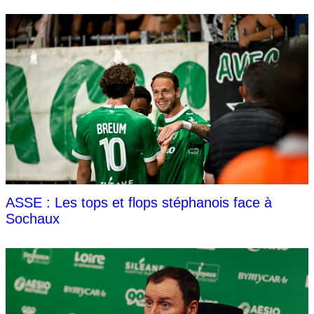
ASSE : Les tops et flops stéphanois face à
Sochaux