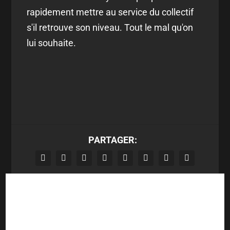
rapidement mettre au service du collectif
s'il retrouve son niveau. Tout le mal qu'on
lui souhaite.
PARTAGER:
Le Vélodrome est un
Gourna ridiculise la
cran au-dessus de
Suède