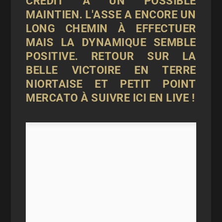
CRÉDIT À UN POSSIBLE
MAINTIEN. L'ASSE A ENCORE UN
LONG CHEMIN À EFFECTUER
MAIS LA DYNAMIQUE SEMBLE
POSITIVE. RETOUR SUR LA
BELLE VICTOIRE EN TERRE
NIORTAISE ET PETIT POINT
MERCATO À SUIVRE ICI EN LIVE !