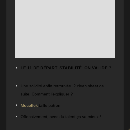
LE 11 DE DÉPART. STABILITÉ. ON VALIDE ?
Une solidité enfin retrouvée. 2 clean sheet de
suite. Comment l’expliquer ?
Moueffek
taille patron
Offensivement, avec du talent ça va mieux !