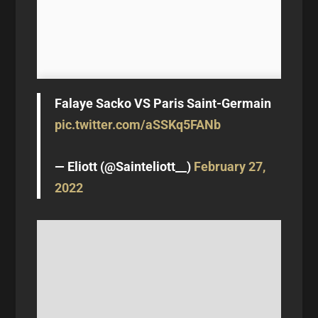
Falaye Sacko VS Paris Saint-Germain
pic.twitter.com/aSSKq5FANb
— Eliott (@Sainteliott__)
February 27,
2022