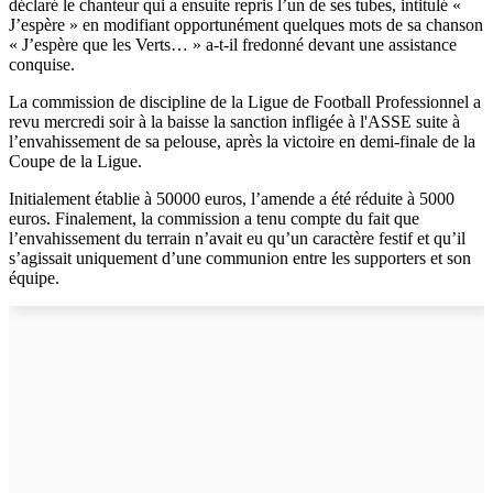
déclaré
le chanteur qui a ensuite repris l’un de ses tubes,
intitulé «
J’espère
»
en modifiant opportunément quelques mots de sa chanson
«
J’espère que les Verts…
» a-t-il fredonné devant un
e assistance
conquis
e
.
La commission de discipline de la L
igue de
F
ootball
P
rofessionnel
a
revu mercredi soir à la baisse la sanction infligée à l'ASSE suite à
l’envahissement de
sa
pelouse, après l
a
victoire en demi-finale de la
Coupe de la Ligue.
Initialement
établie à
50000 euros, l’amende a été réduite à 5000
euros.
Finalement, la commission a tenu compte du fait que
l’envahissement du terrain n’avait eu qu’un caractère festif et qu’il
s’agissait uniquement d’une communion entre les supporters et son
équipe.