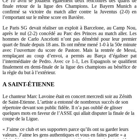
Ce 10 avril se jouaient également deux rencontres des quarts de
finale retour de la ligue des Champions. Le Bayern Munich a
confirmé sa victoire du match aller contre la Juventus (2-0) en
l’emportant sur le même score en Bavière.
L
e Paris SG devait réaliser un exp
loit à Barcelone, au Camp Nou,
après le nul (2-2) concédé au Parc des Princes au match aller. Les
hommes de Carlo Ancelotti n’ont pas démérité pour leur premier
quart de finale depuis 18 ans. Ils ont même mené 1-0 à la 50
e
minute
avec l’ouverture du score de
Pastore
. Mais la rentrée de Messi,
remplaçant au coup d’envoi, a permis au Barça d’égaliser pat
l’intermédiaire de Pedro. Avec ce 1-1, Les Espagnols se qualifient
finalement en demi-finale de la ligue des champions au bénéfice d
e
la règle du
but à l’extérieur.
A SAINT-ÉTIENNE
L
e chanteur Marc Lavoine
était en concert mercredi soir au Zénith
de Saint-Etienne
.
L’artiste
a entonné de nombreux succès de son
répertoire devant son
public
fidèle
. Il n’a pas oublié de glisser
quelques mots en faveur de l’ASSE qui allait disputer la finale de la
coupe de la Ligue.
«
J’aime ce club et ses supporters parce qu’ils ont su garder leurs
valeurs. J’aime les gens authentiques et vous en faites partie
» a