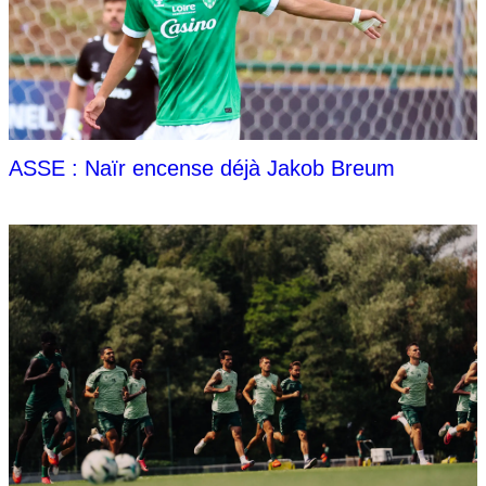
ASSE : Naïr encense déjà Jakob Breum