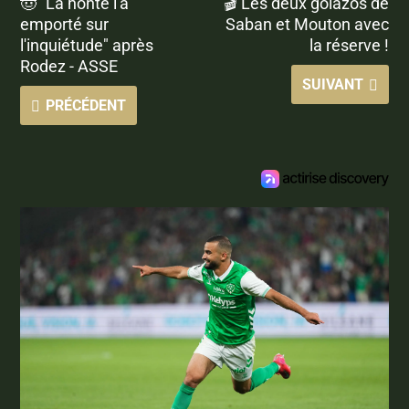
🤠 "La honte l'a
🎬 Les deux golazos de
emporté sur
Saban et Mouton avec
l'inquiétude" après
la réserve !
Rodez - ASSE
SUIVANT
PRÉCÉDENT