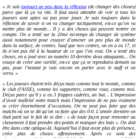
« Je suis
toujours un peu dans la réflexion
(de changer des choses)
parce que là ça va vite. Il faut aussi attendre de voir si tous les
joueurs sont aptes ou pas pour jouer. Je suis toujours dans la
réflexion de savoir si on va changer tactiquement, est-ce qu’on va
mettre plus de monde… Il y a des choses qui peuvent rentrer en
compte. On a tenté sur la 2ème mi-temps de changer de système
aussi notamment pour essayer d’amener un peu plus de monde
dans la surface, de centres. Sauf que nos centres, on en a eu 17, et
ils n’ont pas été à la hauteur de ce que l’on veut. On a tenté des
choses, on a joué avec un numéro 10 derrière deux attaquants… On
essaye de créer une variété, est-ce que ça se reproduira demain ou
pas, pour l’instant je vais encore en parler avec le staff et on
verra. »
« Les joueurs étaient très déçus mais comme tout le monde, comme
le club (l'ASSE), comme les supporters, comme vous, comme moi.
Déçus parce qu’il y a eu 3 frappes cadrées, un but… L’impression
d’avoir maîtrisé notre match mais l’impression de ne pas vraiment
se créer énormément d’occasions. On ne peut pas faire que des
matchs où on se dit qu’on va faire que des 0-0. L’année dernière on
était parti sur le fait de se dire : « de toute façon pour remonter au
classement il faut prendre des points et marquer des buts ». On doit
être dans cette optique-là. Aujourd’hui il faut avoir plus de présence,
créer plus de choses offensivement. Après ce sont des