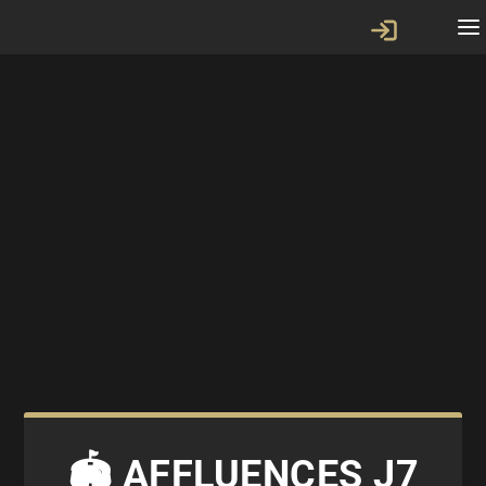
🏟️ AFFLUENCES J7