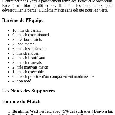
L'entraîneur des Verts a parfaitement remplacé Pétrot et Monconduit.
Face à un bloc plutôt solide, il a fait les bons choix pour
déverrouiller la partie. Huitième match sans défaite pour les Verts.
Barème de l'Equipe
10 : match parfait.
9 : match exceptionnel.
8 : très bon match.
7 : bon match.
6 : match satisfaisant.
5 : match moyen.
4 : match insuffisant.
3 : match mauvais.
2 : très mauvais match
1 : match exécrable
0 : match ponctué d'un comportement inadmissible
- : non noté
Les Notes des Supporters
Homme du Match
Ibrahima Wadji
est élu avec 75% des suffrages ! Bravo à lui.