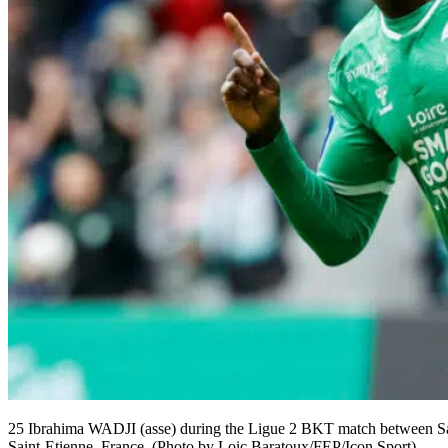
25 Ibrahima WADJI (asse) during the Ligue 2 BKT match between Sai
Saint-Etienne, France. (Photo by Loic Baratoux/FEP/Icon Sport)