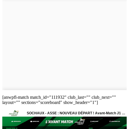
[anwpfl-match match_id="111932" club_last="" club_next=""
layout="" sections="scoreboard" show_header="1"]