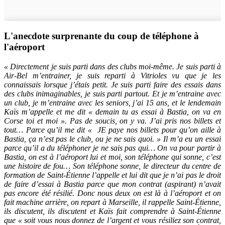
L'anecdote surprenante du coup de téléphone à
l'aéroport
« Directement je suis parti dans des clubs moi-même. Je suis parti à
Air-Bel m’entrainer, je suis reparti à Vitrioles vu que je les
connaissais lorsque j’étais petit. Je suis parti faire des essais dans
des clubs inimaginables, je suis parti partout. Et je m’entraine avec
un club, je m’entraine avec les seniors, j’ai 15 ans, et le lendemain
Kaïs m’appelle et me dit « demain tu as essai à Bastia, on va en
Corse toi et moi ». Pas de soucis, on y va. J’ai pris nos billets et
tout… Parce qu’il me dit « JE paye nos billets pour qu’on aille à
Bastia, ça n’est pas le club, ou je ne sais quoi. » Il m’a eu un essai
parce qu’il a du téléphoner je ne sais pas qui… On va pour partir à
Bastia, on est à l’aéroport lui et moi, son téléphone qui sonne, c’est
une histoire de fou… Son téléphone sonne, le directeur du centre de
formation de Saint-Étienne l’appelle et lui dit que je n’ai pas le droit
de faire d’essai à Bastia parce que mon contrat (aspirant) n’avait
pas encore été résilié. Donc nous deux on est là à l’aéroport et on
fait machine arrière, on repart à Marseille, il rappelle Saint-Étienne,
ils discutent, ils discutent et Kaïs fait comprendre à Saint-Étienne
que « soit vous nous donnez de l’argent et vous résiliez son contrat,