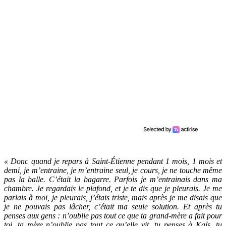
« Donc quand je repars à Saint-Étienne pendant 1 mois, 1 mois et
demi, je m’entraine, je m’entraine seul, je cours, je ne touche même
pas la balle. C’était la bagarre. Parfois je m’entrainais dans ma
chambre. Je regardais le plafond, et je te dis que je pleurais. Je me
parlais à moi, je pleurais, j’étais triste, mais après je me disais que
je ne pouvais pas lâcher, c’était ma seule solution. Et après tu
penses aux gens : n’oublie pas tout ce que ta grand-mère a fait pour
toi, ta mère n’oublie pas tout ce qu’elle vit, tu penses à Kaïs, tu