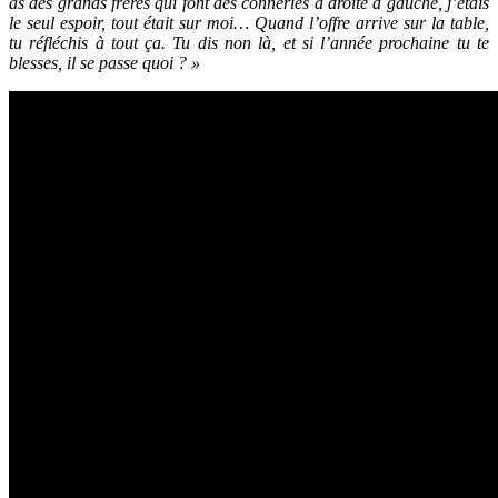
as des grands frères qui font des conneries à droite à gauche, j’étais
le seul espoir, tout était sur moi… Quand l’offre arrive sur la table,
tu réfléchis à tout ça. Tu dis non là, et si l’année prochaine tu te
blesses, il se passe quoi ? »