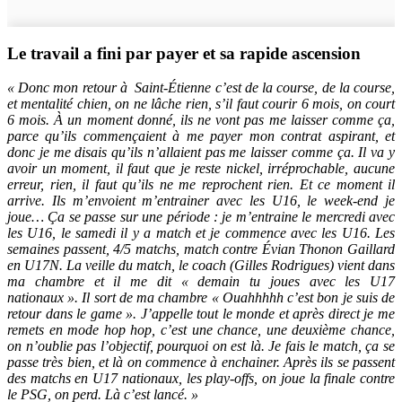
Le travail a fini par payer et sa rapide ascension
« Donc mon retour à
Saint-Étienne c’est de la course, de la course,
et mentalité chien, on ne lâche rien, s’il faut courir 6 mois, on court
6 mois. À un moment donné, ils ne vont pas me laisser comme ça,
parce qu’ils commençaient à me payer mon contrat aspirant, et
donc je me disais qu’ils n’allaient pas me laisser comme ça. Il va y
avoir un moment, il faut que je reste nickel, irréprochable, aucune
erreur, rien, il faut qu’ils ne me reprochent rien. Et ce moment il
arrive. Ils m’envoient m’entrainer avec les U16, le week-end je
joue… Ça se passe sur une période : je m’entraine le mercredi avec
les U16, le samedi il y a match et je commence avec les U16. Les
semaines passent, 4/5 matchs, match contre Évian Thonon Gaillard
en U17N. La veille du match, le coach (Gilles Rodrigues) vient dans
ma chambre et il me dit « demain tu joues avec les U17
nationaux ». Il sort de ma chambre « Ouahhhhh c’est bon je suis de
retour dans le game ». J’appelle tout le monde et après direct je me
remets en mode hop hop, c’est une chance, une deuxième chance,
on n’oublie pas l’objectif, pourquoi on est là. Je fais le match, ça se
passe très bien, et là on commence à enchainer. Après ils se passent
des matchs en U17 nationaux, les play-offs, on joue la finale contre
le PSG, on perd. Là c’est lancé. »