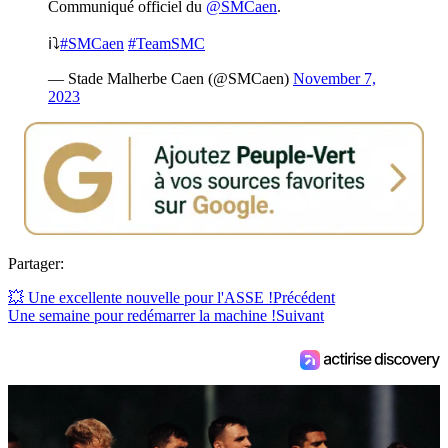
Communiqué officiel du
@SMCaen
.
ℹ️⤵️
#SMCaen
#TeamSMC
— Stade Malherbe Caen (@SMCaen)
November 7,
2023
Partager:
💥 Une excellente nouvelle pour l'ASSE !
Précédent
Une semaine pour redémarrer la machine !
Suivant