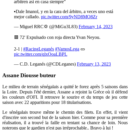
arbitren así en casa siempre"
▪️Dale Imanol, y en la cara del árbitro, a veces uno está
mejor callado.
pic.twitter.com/9yND8MO8Zr
— Miguel RRC💢 (@MiGu3L83)
February 14, 2023
🟥 72' Expulsado con roja directa Yvan Neyou.
2-1 |
#RacingLeganés
#VamosLega
🥒
pic.twitter.com/qlxOoaLBPL
— C.D. Leganés (@CDLeganes)
February 13, 2023
Assane Diousse buteur
Le milieu de terrain sénégalais a quitté le forez après 5 saisons dans
la Loire. Depuis l'été dernier, Assane a rejoint la Grèce où il défend
les couleurs d'OFI. Il retrouve le sourire et du temps de jeu cette
saison avec 22 apparitions pour 18 titularisations.
Le sénégalais trouve même le chemin des filets. En effet, il vient
d'inscrire son second but de la saison hier. Comme pour sa première
réalisation, il a trouvé la faille en tentant sa chance de loin. Nous
noterons que le gardien n'est pas irréprochable.. Bravo à lui !