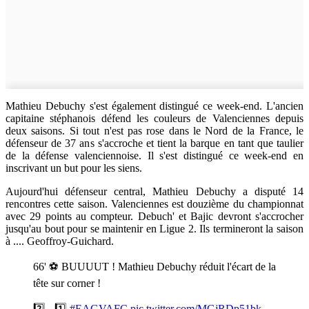
Mathieu Debuchy s'est également distingué ce week-end. L'ancien
capitaine stéphanois défend les couleurs de Valenciennes depuis
deux saisons. Si tout n'est pas rose dans le Nord de la France, le
défenseur de 37 ans s'accroche et tient la barque en tant que taulier
de la défense valenciennoise. Il s'est distingué ce week-end en
inscrivant un but pour les siens.
Aujourd'hui défenseur central, Mathieu Debuchy a disputé 14
rencontres cette saison. Valenciennes est douzième du championnat
avec 29 points au compteur. Debuch' et Bajic devront s'accrocher
jusqu'au bout pour se maintenir en Ligue 2. Ils termineront la saison
à .... Geoffroy-Guichard.
66' ⚽️ BUUUUT ! Mathieu Debuchy réduit l'écart de la
tête sur corner !
2️⃣ - 1️⃣
#EAGVAFC
pic.twitter.com/MGjRDp51bk