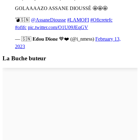
GOLAAAAZO ASSANE DIOUSSÉ 🤩🤩🤩
💣🇸🇳
@AssaneDiousse
#LAMOFI
#Oficretefc
#ofifc
pic.twitter.com/O1U09JEqGV
— 🇸🇳 𝐄𝐝𝐨𝐮 𝐃𝐢𝐨𝐧𝐞 💙❤️ (@i_nmess)
February 13,
2023
La Buche buteur