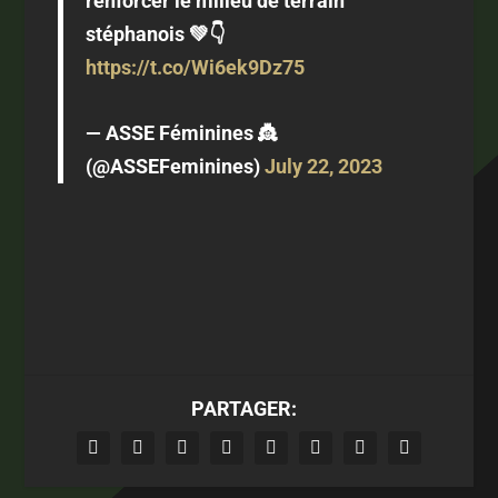
renforcer le milieu de terrain
stéphanois 💚👇
https://t.co/Wi6ek9Dz75
— ASSE Féminines 👸
(@ASSEFeminines)
July 22, 2023
PARTAGER: