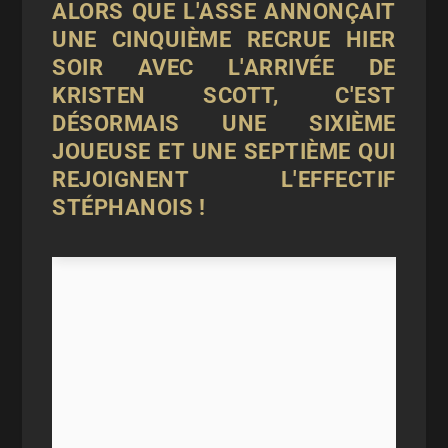
ALORS QUE L'ASSE ANNONÇAIT
UNE CINQUIÈME RECRUE HIER
SOIR AVEC L'ARRIVÉE DE
KRISTEN SCOTT, C'EST
DÉSORMAIS UNE SIXIÈME
JOUEUSE ET UNE SEPTIÈME QUI
REJOIGNENT L'EFFECTIF
STÉPHANOIS !