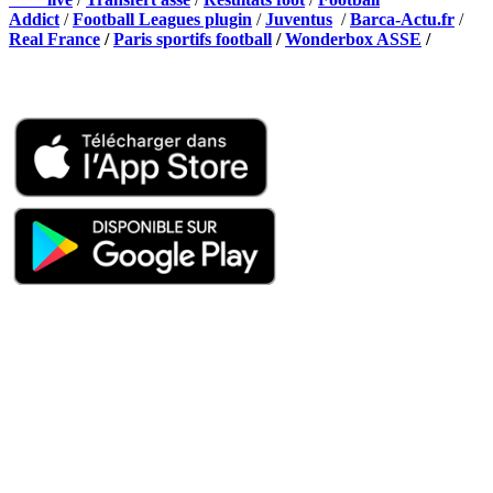
Addict
/
Football Leagues plugin
/
Juventus
/
Barca-Actu.fr
/
Real France
/
Paris sportifs football
/
Wonderbox ASSE
/
Appli mobile
QUI SOMMES-NOUS ?
Actualités – ASSE – Foot
Peuple-Vert.fr est un site qui traite l’actualité de l’AS St-Etienne. Les
infos, le mercato, des exclus, les résultats, les classements, les
statistiques… Retrouvez tout ce qui concerne votre club de coeur !