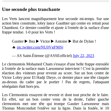
Une seconde plus tranchante
Les Verts lancent magnifiquement leur seconde mi-temps. Sur une
action bien construite, lobry lance Gauthier qui centre en retrait pour
Chambost. Ce dernier contrôle et ajuste à l'entrée de la surface d'une
frappe tendue. 1-0 pour les Verts !
Gautier ▶️ Ibra ▶️ Victor ▶️ Antoine ▶️ But de Dylan !
🔥
pic.twitter.com/NU0VgF90Sj
— AS Saint-Étienne (@ASSEofficiel)
July 22, 2023
Le clermontois Mohamed Cham s'essaye d'une belle frappe enroulée
à l'entrée de la surface mais Larsonneur intervient ! C'est la première
réaction des visiteurs pour revenir au score. Sur un bon centre de
Victor Lobry pour El Hadji Dieye, ce dernier place une tête claquée
au-dessus du cadre par le portier ! Pas de regrets, l'attaquant
sénégalais était hors-jeu.
Les Clermontois essayent de revenir et dont tout proche de le faire.
En effet, sur un bon centre venu de la droite, l'ailier gauche
clermontois met une tête qui trompe Gautier Larsonneur mais
Thomas Monconduit l'enlève sur la ligne. Dans la foulée, le 10