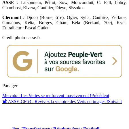
ASSE
: Larsonneur, Pétrot, Sow, Monconduit, C. Fall, Lobry,
Chambost, Rivera, Gauthier, Dieye, Sissoko.
Clermont
: Djoco (Borne, 61e), Ogier, Sylla, Caufriez, Zeffane,
Gonalons, Keita, Borges, Cham, Bela (Berkani, 70e), Kyei.
Entraîneur : Pascal Gatien.
Crédit photo : asse.fr
Partager:
Mercato : Les Vertes se renforcent massivement !
Précédent
📽 ASSE-CF63 : Revivez la victoire des Verts en images !
Suivant
NOS PARTENAIRES
Foot
live
/
Transfert asse
/
Résultats foot
/
Football