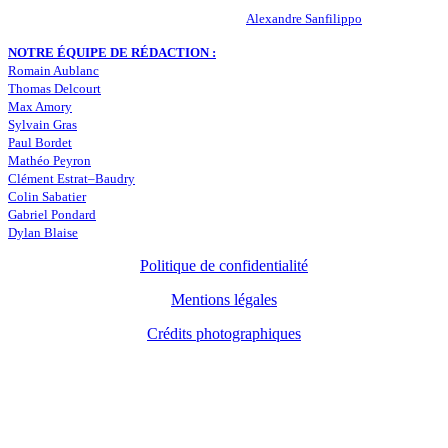
RESPONSABLE DE LA PUBLICATION :
Alexandre Sanfilippo
NOTRE ÉQUIPE DE RÉDACTION :
Romain Aublanc
Thomas Delcourt
Max Amory
Sylvain Gras
Paul Bordet
Mathéo Peyron
Clément Estrat–Baudry
Colin Sabatier
Gabriel Pondard
Dylan Blaise
Politique de confidentialité
Mentions légales
Crédits photographiques