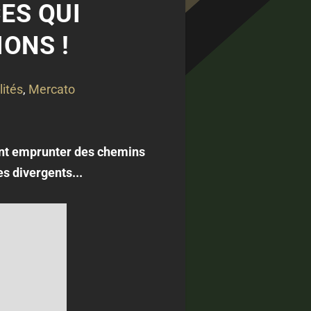
ES QUI
IONS !
lités
,
Mercato
ont emprunter des chemins
es divergents...