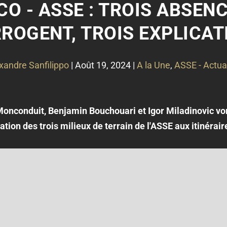
O - ASSE : TROIS ABSENC
ROGENT, TROIS EXPLICAT
xandre Sanfilippo
|
Août 19, 2024
|
A la Une
,
ASSE - Actua
nconduit, Benjamin Bouchouari et Igor Miladinovic v
uation des trois milieux de terrain de l'ASSE aux itinérair