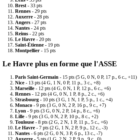
Brest
- 33 pts
Rennes
- 29 pts
Auxerre
- 28 pts
Angers
- 27 pts
Nantes
- 24 pts
Reims
- 22 pts
Le Havre
- 20 pts
Saint-Étienne
- 19 pts
Montpellier
- 15 pts
Le Havre plus en forme que l'ASSE
Paris Saint-Germain
- 15 pts (5 G, 0 N, 0 P, 17 p., 6 c., +11)
Nice
- 13 pts (4 G, 1 N, 0 P, 11 p., 3 c., +8)
Marseille
- 12 pts (4 G, 0 N, 1 P, 12 p., 6 c., +6)
Rennes
- 12 pts (4 G, 0 N, 1 P, 8 p., 2 c., +6)
Strasbourg
- 10 pts (3 G, 1 N, 1 P, 5 p., 1 c., +4)
Monaco
- 9 pts (3 G, 0 N, 2 P, 16 p., 9 c., +7)
Lyon
- 9 pts (3 G, 0 N, 2 P, 14 p., 8 c., +6)
Lille
- 9 pts (3 G, 0 N, 2 P, 10 p., 8 c., +2)
Toulouse
- 8 pts (2 G, 2 N, 1 P, 11 p., 5 c., +6)
Le Havre
- 7 pts (2 G, 1 N, 2 P, 9 p., 12 c., -3)
Nantes
- 6 pts (2 G, 0 N, 3 P, 6 p., 13 c., -7)
Auxerre
- 5 pts (1 G, 2 N, 2 P, 9 p., 9 c., 0)