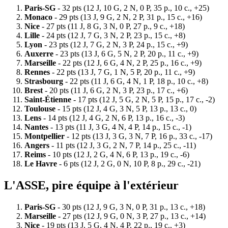
Paris-SG
- 32 pts (12 J, 10 G, 2 N, 0 P, 35 p., 10 c., +25)
Monaco
- 29 pts (13 J, 9 G, 2 N, 2 P, 31 p., 15 c., +16)
Nice
- 27 pts (11 J, 8 G, 3 N, 0 P, 27 p., 9 c., +18)
Lille
- 24 pts (12 J, 7 G, 3 N, 2 P, 23 p., 15 c., +8)
Lyon
- 23 pts (12 J, 7 G, 2 N, 3 P, 24 p., 15 c., +9)
Auxerre
- 23 pts (13 J, 6 G, 5 N, 2 P, 20 p., 11 c., +9)
Marseille
- 22 pts (12 J, 6 G, 4 N, 2 P, 25 p., 16 c., +9)
Rennes
- 22 pts (13 J, 7 G, 1 N, 5 P, 20 p., 11 c., +9)
Strasbourg
- 22 pts (11 J, 6 G, 4 N, 1 P, 18 p., 10 c., +8)
Brest
- 20 pts (11 J, 6 G, 2 N, 3 P, 23 p., 17 c., +6)
Saint-Étienne
- 17 pts (12 J, 5 G, 2 N, 5 P, 15 p., 17 c., -2)
Toulouse
- 15 pts (12 J, 4 G, 3 N, 5 P, 13 p., 13 c., 0)
Lens
- 14 pts (12 J, 4 G, 2 N, 6 P, 13 p., 16 c., -3)
Nantes
- 13 pts (11 J, 3 G, 4 N, 4 P, 14 p., 15 c., -1)
Montpellier
- 12 pts (13 J, 3 G, 3 N, 7 P, 16 p., 33 c., -17)
Angers
- 11 pts (12 J, 3 G, 2 N, 7 P, 14 p., 25 c., -11)
Reims
- 10 pts (12 J, 2 G, 4 N, 6 P, 13 p., 19 c., -6)
Le Havre
- 6 pts (12 J, 2 G, 0 N, 10 P, 8 p., 29 c., -21)
L'ASSE, pire équipe à l'extérieur
Paris-SG
- 30 pts (12 J, 9 G, 3 N, 0 P, 31 p., 13 c., +18)
Marseille
- 27 pts (12 J, 9 G, 0 N, 3 P, 27 p., 13 c., +14)
Nice
- 19 pts (13 J, 5 G, 4 N, 4 P, 22 p., 19 c., +3)