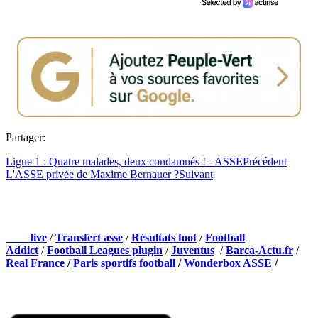
Partager:
Ligue 1 : Quatre malades, deux condamnés ! - ASSE
Précédent
L'ASSE privée de Maxime Bernauer ?
Suivant
NOS PARTENAIRES
Foot
live
/
Transfert asse
/
Résultats foot
/
Football
Addict
/
Football Leagues plugin
/
Juventus
/
Barca-Actu.fr
/
Real France
/
Paris sportifs football
/
Wonderbox ASSE
/
Appli mobile