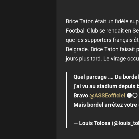
Brice Taton était un fidèle s
Football Club se rendait en S
que les supporters français é
Belgrade. Brice Taton faisait
jours plus tard. Le virage oc
Quel parcage …. Du bordel 
j’ai vu au stadium depuis 
Bravo
@ASSEofficiel
🟣⚪️
Mais bordel arrêtez votr
— Louis Tolosa (@louis_to