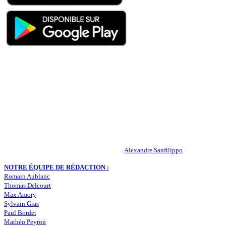
QUI SOMMES-NOUS ?
Actualités – ASSE – Foot
Peuple-Vert.fr est un site qui traite l’actualité de l’AS St-Etienne. Les
infos, le mercato, des exclus, les résultats, les classements, les
statistiques… Retrouvez tout ce qui concerne votre club de coeur !
RESPONSABLE DE LA PUBLICATION :
Alexandre Sanfilippo
NOTRE ÉQUIPE DE RÉDACTION :
Romain Aublanc
Thomas Delcourt
Max Amory
Sylvain Gras
Paul Bordet
Mathéo Peyron