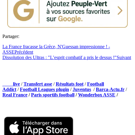
Partager:
La France fracasse la Grèce, N'Guessan impressionne ! -
ASSE
Précédent
Dissolution des Ultras : "L’esprit combatif a pris le dessus !"
Suivant
NOS PARTENAIRES
Foot
live
/
Transfert asse
/
Résultats foot
/
Football
Addict
/
Football Leagues plugin
/
Juventus
/
Barca-Actu.fr
/
Real France
/
Paris sportifs football
/
Wonderbox ASSE
/
Appli mobile