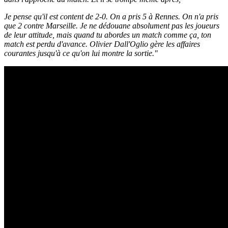
Je pense qu'il est content de 2-0. On a pris 5 à Rennes. On n'a pris
que 2 contre Marseille. Je ne dédouane absolument pas les joueurs
de leur attitude, mais quand tu abordes un match comme ça, ton
match est perdu d'avance. Olivier Dall'Oglio gère les affaires
courantes jusqu'à ce qu'on lui montre la sortie."