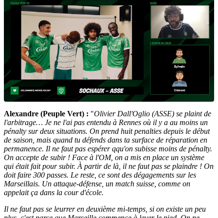
Alexandre (Peuple Vert) :
"
Olivier Dall'Oglio (ASSE) se plaint de
l'arbitrage… Je ne l'ai pas entendu à Rennes où il y a au moins un
pénalty sur deux situations. On prend huit penalties depuis le début
de saison, mais quand tu défends dans ta surface de réparation en
permanence. Il ne faut pas espérer qqu'on subisse moins de pénalty.
On accepte de subir ! Face à l'OM, on a mis en place un système
qui était fait pour subir. À partir de là, il ne faut pas se plaindre ! On
doit faire 300 passes. Le reste, ce sont des dégagements sur les
Marseillais. Un attaque-défense, un match suisse, comme on
appelait ça dans la cour d'école.
Il ne faut pas se leurrer en deuxième mi-temps, si on existe un peu
plus, c'est parce que Marseille commence à lever le pied. On ne