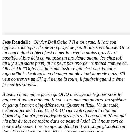
Joss Randall :
"
Olivier Dall'Oglio ? Il a tout raté. Il rate son
approche tactique. Il rate son projet de jeu. Il rate son attitude. On a
un coach dont l'objectif est de perdre avec le moins gros écart
possible. Alors déjà ça me pose un problème quand t'es chez toi,
qu'il y a un stade plein, tu ne peux pas aborder le match comme ça.
Olivier Dall'Oglio est dans une histoire qui n'est plus la nôtre
aujourd'hui. Il sait qu'il va dégager au plus tard dans six mois. S'il
veut conserver un CV qui tienne la route, il faudrait quand même
fermer les vannes.
À aucun moment, je pense qu'ODO a essayé de le jouer pour le
gagner. À aucun moment. Il nous sort une compo avec un système
de jeu qui parle : cinq défenseurs. Quatre milieux. Vu du stade,
c'était super net. C'était 5 et 4. Olivier Dall'Oglio introduit un
Cornud qu'on n'a pas vu depuis des lustres. Il décale un Pétrot qui
n'a plus du tout de repère dans ce poste d'Axial. Et il nous sort ça
contre Marseille. Il se trompe au début et il se trompe globalement
dans l'approche du match. Et il se trompe même après,