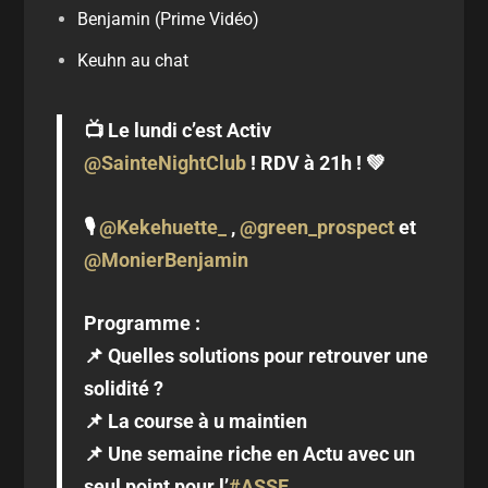
Benjamin (Prime Vidéo)
Keuhn au chat
📺 Le lundi c’est Activ
@SainteNightClub
! RDV à 21h ! 💚
🎙
@Kekehuette_
,
@green_prospect
et
@MonierBenjamin
Programme :
📌 Quelles solutions pour retrouver une
solidité ?
📌 La course à u maintien
📌 Une semaine riche en Actu avec un
seul point pour l’
#ASSE