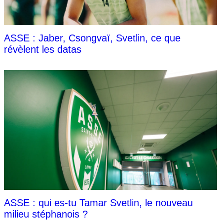
ASSE : Jaber, Csongvaï, Svetlin, ce que
révèlent les datas
ASSE : qui es-tu Tamar Svetlin, le nouveau
milieu stéphanois ?