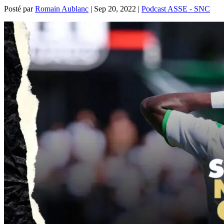
Posté par
Romain Aublanc
|
Sep 20, 2022
|
Podcast ASSE - SNC