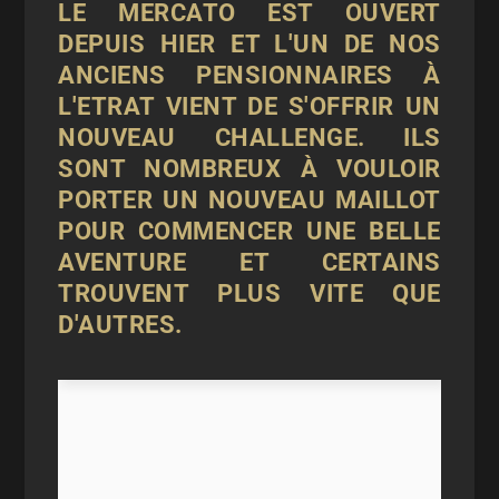
LE MERCATO EST OUVERT
DEPUIS HIER ET L'UN DE NOS
ANCIENS PENSIONNAIRES À
L'ETRAT VIENT DE S'OFFRIR UN
NOUVEAU CHALLENGE. ILS
SONT NOMBREUX À VOULOIR
PORTER UN NOUVEAU MAILLOT
POUR COMMENCER UNE BELLE
AVENTURE ET CERTAINS
TROUVENT PLUS VITE QUE
D'AUTRES.