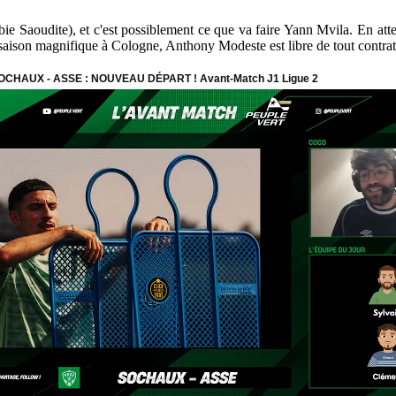
e Saoudite), et c'est possiblement ce que va faire Yann Mvila. En attend
aison magnifique à Cologne, Anthony Modeste est libre de tout contrat d