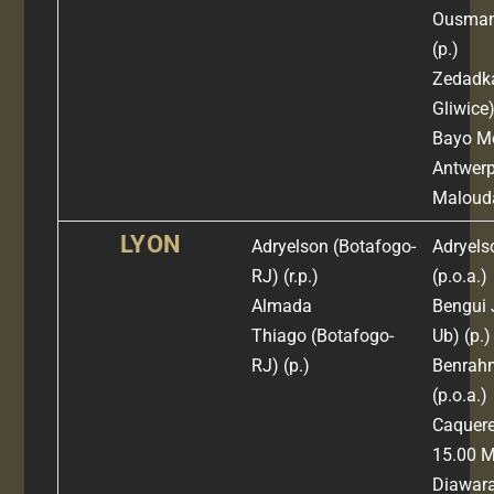
Ousma
(
p.)
Zedadk
Gliwice)
Bayo M
Antwerp
Malouda
LYON
Adryelson
(Botafogo-
Adryel
RJ)
(r.p.)
(
p.o.a.)
Almada
Bengui 
Thiago
(Botafogo-
Ub) (
p.)
RJ)
(p.)
Benrah
(
p.o.a.)
Caquer
15.00 
Diawar