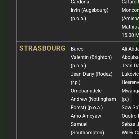
Cardona
Cafaro 
Irvin
(Augsbourg)
Moncon
(p.o.a.)
(Amiens
Mathis 
15.00 
STRASBOURG
Barco
Ali Abd
Valentin
(Brighton)
Abouba
(p.o.a.)
Jean D
Jean Dany
(Rodez)
Lukovic
(r.p.)
Heerenv
Omobamidele
Mwanga
Andrew
(Nottingham
(p.)
Forest)
(p.o.a.)
Sow Sa
Amo-Ameyaw
Ouotro P
Samuel
Sebas J
(Southampton)
Wiley Ca