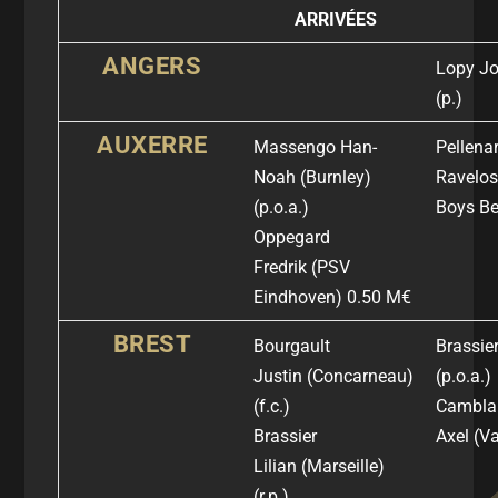
ARRIVÉES
ANGERS
Lopy Jo
(p.)
AUXERRE
Massengo Han-
Pellena
Noah
(Burnley)
Ravelo
(p.o.a.)
Boys B
Oppegard
Fredrik
(PSV
Eindhoven) 0
.50 M€
BREST
Bourgault
Brassier
Justin
(Concarneau)
(
p.o.a.)
(f.c.)
Cambla
Brassier
Axel
(Va
Lilian
(Marseille)
(r.p.)