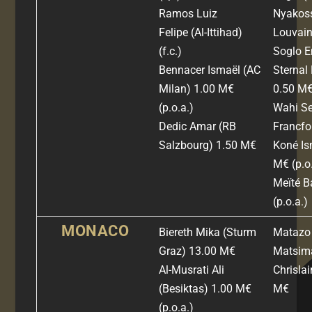
Ramos Luiz
Nyakoss
Felipe
(Al-Ittihad)
Louvain
(f.c.)
Soglo 
Bennacer Ismaël (AC
Sternal
Milan) 1.00 M€
0
.50 M
(p.o.a.)
Wahi Se
Dedic Amar (RB
Francfo
Salzbourg) 1.50 M€
Koné Is
M€ (p.o.
Meïté B
(p.o.a.)
MONACO
Biereth Mika
(Sturm
Matazo 
Graz)
13.00 M€
Matsim
Al-Musrati Ali
Chrisla
(Besiktas) 1.00 M€
M€
(p.o.a.)