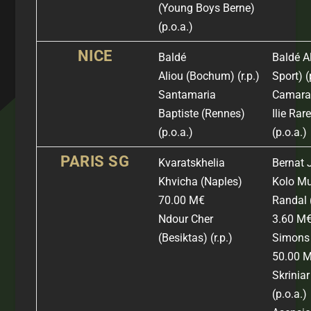
(Young Boys Berne)
(p.o.a.)
NICE
Baldé
Baldé A
Aliou
(Bochum)
(r.p.)
Sport) (
Santamaria
Camara
Baptiste
(Rennes)
Ilie Rar
(p.o.a.)
(
p.o.a.)
PARIS SG
Kvaratskhelia
Bernat
Khvicha
(Naples)
Kolo M
70.00 M€
Randal
Ndour Cher
3.60 M
(Besiktas) (r.p.)
Simons
50.00 
Skrinia
(
p.o.a.)