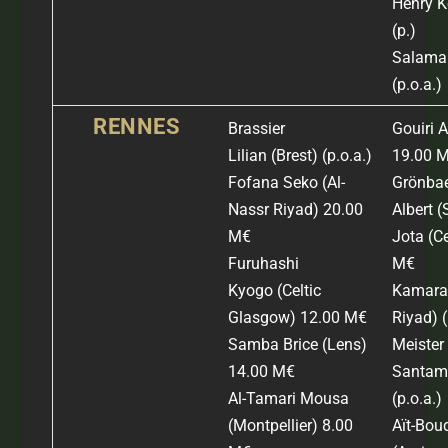
Henry 
(
p.)
Salama 
(p.o.a.)
RENNES
Brassier
Gouiri 
Lilian
(Brest)
(p.o.a.)
19.00 
Fofana Seko
(Al-
Grönba
Nassr Riyad)
20.00
Albert
(
M€
Jota
(C
Furuhashi
M€
Kyogo
(Celtic
Kamara
Glasgow)
12.00 M€
Riyad) (
Samba Brice
(Lens)
Meister
14.00 M€
Santama
Al-Tamari Mousa
(
p.o.a.)
(Montpellier) 8.00
Aït-Bou