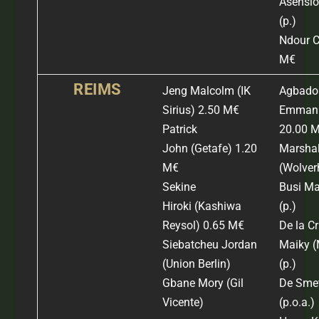
Asensio
(p.)
Ndour C
M€
REIMS
Jeng Malcolm
(IK
Agbado
Sirius)
2.50 M€
Emman
Patrick
20.00 
John
(Getafe)
1.20
Marshal
M€
(Wolve
Sekine
Busi M
Hiroki
(Kashiwa
(
p.)
Reysol) 0
.65 M€
De la C
Siebatcheu Jordan
Maiky
(
(Union Berlin)
(
p.)
Gbane Mory (Gil
De Smet
Vicente)
(
p.o.a.)