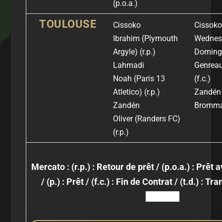
(p.o.a.)
TOULOUSE
Cissoko
Cissoko
Ibrahim
(Plymouth
Wednes
Argyle)
(r.p.)
Doming
Lahmadi
Genrea
Noah
(Paris 13
(f.c.)
Atletico)
(r.p.)
Zandén 
Zandén
Bromma
Oliver
(Randers FC)
(r.p.)
Mercato : (r.p.) : Retour de prêt / (p.o.a.) : Prêt
/ (p.) : Prêt / (f.c.) : Fin de Contrat / (t.d.) : Tr
Mercato