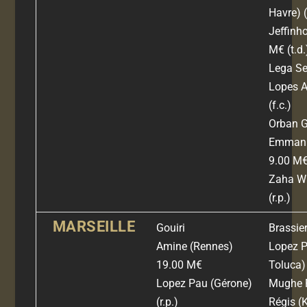
Havre) (
Jeffinh
M€
(t.d.
Lega S
Lopes 
(
f.c.)
Orban G
Emman
9.00 M
Zaha Wi
(
r.p.)
MARSEILLE
Gouiri
Brassier
Amine
(Rennes)
Lopez 
19.00 M€
Toluca) 
Lopez Pau
(Gérone)
Mughe 
(r.p.)
Régis
(K