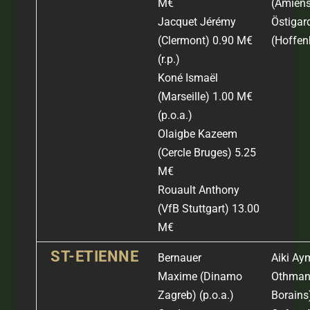
M€
(Amiens
Jacquet Jérémy
Östigard
(Clermont) 0.90 M€
(Hoffen
(r.p.)
Koné Ismaël
(Marseille) 1.00 M€
(p.o.a.)
Olaigbe Kazeem
(Cercle Bruges) 5.25
M€
Rouault Anthony
(VfB Stuttgart) 13.00
M€
ST-ETIENNE
Bernauer
Aiki A
Maxime
(Dinamo
Othman 
Zagreb)
(p.o.a.)
Borains)