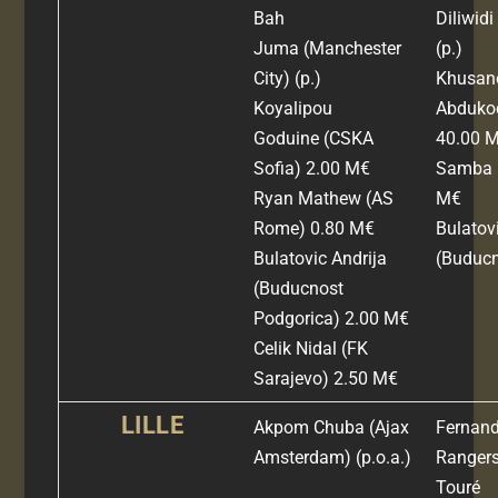
Bah
Diliwid
Juma
(Manchester
(
p.)
City)
(p.)
Khusan
Koyalipou
Abduko
Goduine
(CSKA
40.00 
Sofia)
2.00 M€
Samba 
Ryan Mathew
(AS
M€
Rome) 0
.80 M€
Bulatov
Bulatovic Andrija
(Buducn
(Buducnost
Podgorica) 2.00 M€
Celik Nidal (FK
Sarajevo) 2.50 M€
LILLE
Akpom Chuba
(Ajax
Fernand
Amsterdam)
(p.o.a.)
Rangers
Touré