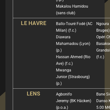
Makalou Hamidou
(sans club)
LE HAVRE
Ballo-Touré Fodé
(AC
Ngoura
Milan)
(f.c.)
Bruges
Diawara
Opéri C
Mahamadou
(Lyon)
Basakse
(p.)
Grandsi
Hassan Ahmed
(Rio
(f.c.)
Ave)
(f.c.)
Mwanga
Junior
(Strasbourg)
(p.)
LENS
Agbonifo
Bane Si
Jeremy
(BK Häcken)
Danso 
(p.o.a.)
5.00 M