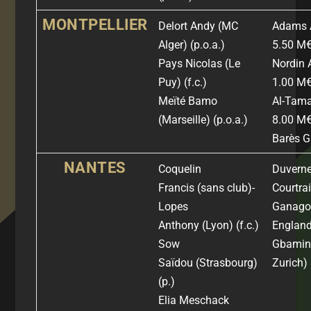
MONTPELLIER
Delort Andy
(MC
Adams 
Alger)
(p.o.a.)
5.50 M
Pays Nicolas
(Le
Nordin
Puy)
(f.c.)
1.00 M
Meïté Bamo
Al-Tama
(Marseille) (p.o.a.)
8.00 M
Barès Ga
NANTES
Coquelin
Duverne
Francis
(sans club)
-
Courtrai
Lopes
Ganago
Anthony
(Lyon)
(f.c.)
England
Sow
Gbamin 
Saïdou
(Strasbourg)
Zurich) 
(p.)
Elia Meschack