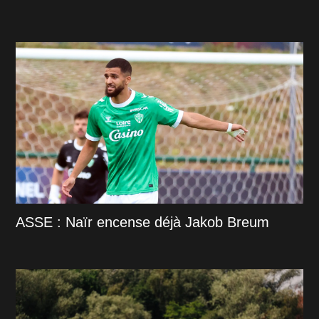
ASSE : Naïr encense déjà Jakob Breum