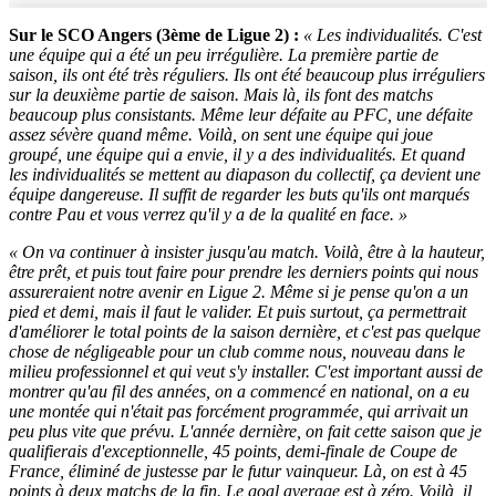
Sur le SCO Angers (3ème de Ligue 2) :
« Les individualités. C'est
une équipe qui a été un peu irrégulière. La première partie de
saison, ils ont été très réguliers. Ils ont été beaucoup plus irréguliers
sur la deuxième partie de saison. Mais là, ils font des matchs
beaucoup plus consistants. Même leur défaite au PFC, une défaite
assez sévère quand même. Voilà, on sent une équipe qui joue
groupé, une équipe qui a envie, il y a des individualités. Et quand
les individualités se mettent au diapason du collectif, ça devient une
équipe dangereuse. Il suffit de regarder les buts qu'ils ont marqués
contre Pau et vous verrez qu'il y a de la qualité en face. »
« On va continuer à insister jusqu'au match. Voilà, être à la hauteur,
être prêt, et puis tout faire pour prendre les derniers points qui nous
assureraient notre avenir en Ligue 2. Même si je pense qu'on a un
pied et demi, mais il faut le valider. Et puis surtout, ça permettrait
d'améliorer le total points de la saison dernière, et c'est pas quelque
chose de négligeable pour un club comme nous, nouveau dans le
milieu professionnel et qui veut s'y installer. C'est important aussi de
montrer qu'au fil des années, on a commencé en national, on a eu
une montée qui n'était pas forcément programmée, qui arrivait un
peu plus vite que prévu. L'année dernière, on fait cette saison que je
qualifierais d'exceptionnelle, 45 points, demi-finale de Coupe de
France, éliminé de justesse par le futur vainqueur. Là, on est à 45
points à deux matchs de la fin. Le goal average est à zéro. Voilà, il