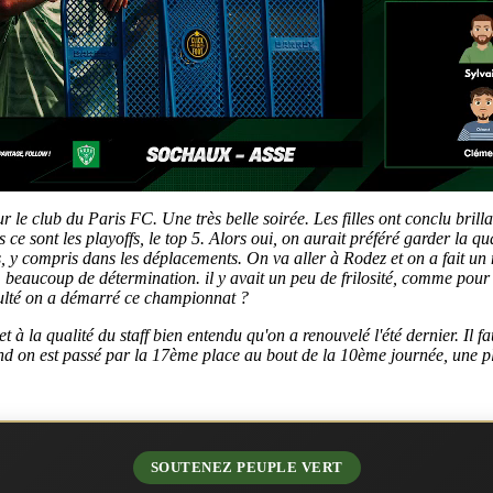
 le club du Paris FC. Une très belle soirée. Les filles ont conclu brill
s ce sont les playoffs, le top 5. Alors oui, on aurait préféré garder la 
, y compris dans les déplacements. On va aller à Rodez et on a fait un ma
eaucoup de détermination. il y avait un peu de frilosité, comme pour n
iculté on a démarré ce championnat ?
et à la qualité du staff bien entendu qu'on a renouvelé l'été dernier. Il
quand on est passé par la 17ème place au bout de la 10ème journée, une pl
SOUTENEZ PEUPLE VERT