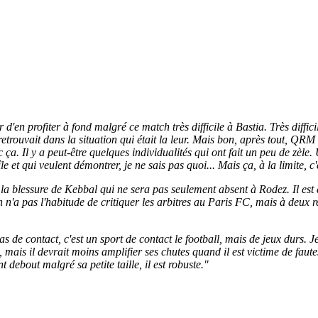
r d'en profiter à fond malgré ce match très difficile à Bastia. Très diff
 retrouvait dans la situation qui était la leur. Mais bon, après tout, Q
 ça. Il y a peut-être quelques individualités qui ont fait un peu de zèle. 
île et qui veulent démontrer, je ne sais pas quoi... Mais ça, à la limite, c
est la blessure de Kebbal qui ne sera pas seulement absent à Rodez. Il es
 n'a pas l'habitude de critiquer les arbitres au Paris FC, mais à deux re
pas de contact, c'est un sport de contact le football, mais de jeux durs. 
es, mais il devrait moins amplifier ses chutes quand il est victime de fau
t debout malgré sa petite taille, il est robuste."