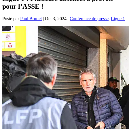
pour l’ASSE !
Posté par
Paul Bordet
|
Oct 3, 2024
|
Conférence de presse
,
Ligue 1