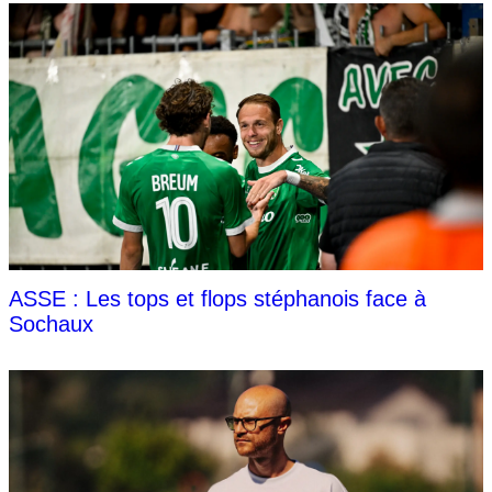
ASSE : Les tops et flops stéphanois face à
Sochaux