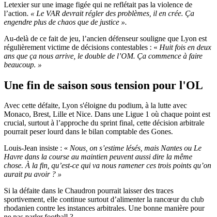
Letexier sur une image figée qui ne reflétait pas la violence de
l’action.
« Le VAR devrait régler des problèmes, il en crée. Ça
engendre plus de chaos que de justice ».
Au-delà de ce fait de jeu, l’ancien défenseur souligne que Lyon est
régulièrement victime de décisions contestables : «
Huit fois en deux
ans que ça nous arrive, le double de l’OM. Ça commence à faire
beaucoup. »
Une fin de saison sous tension pour l'OL
Avec cette défaite, Lyon s'éloigne du podium, à la lutte avec
Monaco, Brest, Lille et Nice. Dans une Ligue 1 où chaque point est
crucial, surtout à l’approche du sprint final, cette décision arbitrale
pourrait peser lourd dans le bilan comptable des Gones.
Louis-Jean insiste : «
Nous, on s’estime lésés, mais Nantes ou Le
Havre dans la course au maintien peuvent aussi dire la même
chose. À la fin, qu’est-ce qui va nous ramener ces trois points qu’on
aurait pu avoir ? »
Si la défaite dans le Chaudron pourrait laisser des traces
sportivement, elle continue surtout d’alimenter la rancœur du club
rhodanien contre les instances arbitrales. Une bonne manière pour
ne pas parler football ?