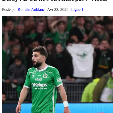
Posté par
Romain Aublanc
|
Avr 23, 2025
|
Ligue 1