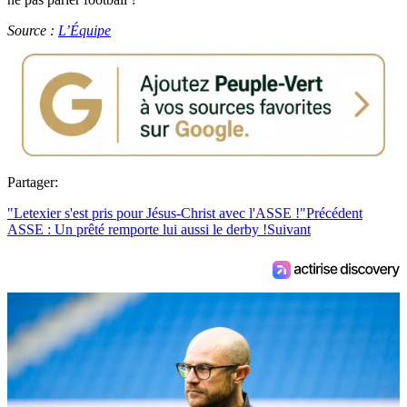
Source :
L’Équipe
Partager:
"Letexier s'est pris pour Jésus-Christ avec l'ASSE !"
Précédent
ASSE : Un prêté remporte lui aussi le derby !
Suivant