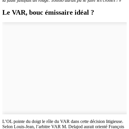
la faute justifiait un rouge. Tolisso aurait pu se faire les croisés ! »
Le VAR, bouc émissaire idéal ?
L’OL pointe du doigt le rôle du VAR dans cette décision litigieuse.
Selon Louis-Jean, l’arbitre VAR M. Delajod aurait orienté François