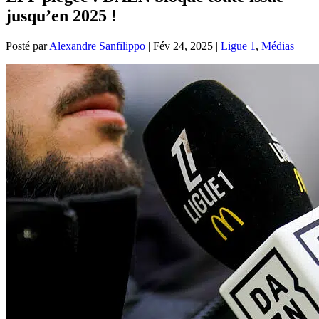
jusqu’en 2025 !
Posté par
Alexandre Sanfilippo
|
Fév 24, 2025
|
Ligue 1
,
Médias