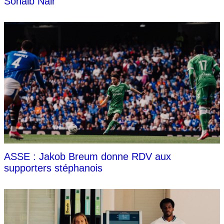
Sohaib Nair
ASSE : Jakob Breum donne RDV aux
supporters stéphanois