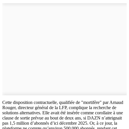
Cette disposition contractuelle, qualifiée de "mortifère" par Arnaud
Rouger, directeur général de la LFP, complique la recherche de
solutions alternatives. Elle avait été insérée comme corollaire à une
clause de sortie prévue au bout de deux ans, si DAZN n’atteignait
pas 1,5 million d’abonnés d’ici décembre 2025. Or, à ce jour, la
plateforme ne compte qu’environ 500 000 abonnés, rendant cet