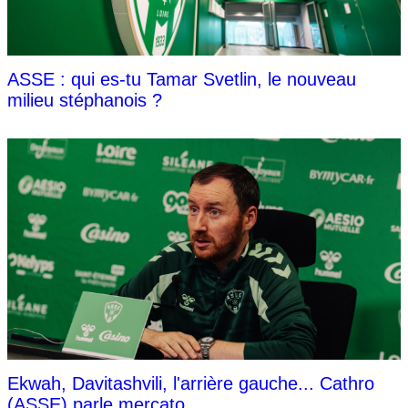
ASSE : qui es-tu Tamar Svetlin, le nouveau
milieu stéphanois ?
Ekwah, Davitashvili, l'arrière gauche... Cathro
(ASSE) parle mercato