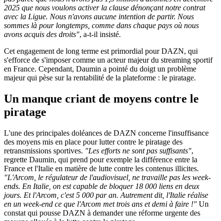
2025 que nous voulons activer la clause dénonçant notre contrat
avec la Ligue. Nous n'avons aucune intention de partir. Nous
sommes là pour longtemps, comme dans chaque pays où nous
avons acquis des droits"
, a-t-il insisté.
Cet engagement de long terme est primordial pour DAZN, qui
s'efforce de s'imposer comme un acteur majeur du streaming sportif
en France. Cependant, Daumin a pointé du doigt un problème
majeur qui pèse sur la rentabilité de la plateforme : le piratage.
Un manque criant de moyens contre le
piratage
L'une des principales doléances de DAZN concerne l'insuffisance
des moyens mis en place pour lutter contre le piratage des
retransmissions sportives.
"Les efforts ne sont pas suffisants"
,
regrette Daumin, qui prend pour exemple la différence entre la
France et l'Italie en matière de lutte contre les contenus illicites.
"L'Arcom, le régulateur de l'audiovisuel, ne travaille pas les week-
ends. En Italie, on est capable de bloquer 18 000 liens en deux
jours. Et l'Arcom, c'est 5 000 par an. Autrement dit, l'Italie réalise
en un week-end ce que l'Arcom met trois ans et demi à faire !"
Un
constat qui pousse DAZN à demander une réforme urgente des