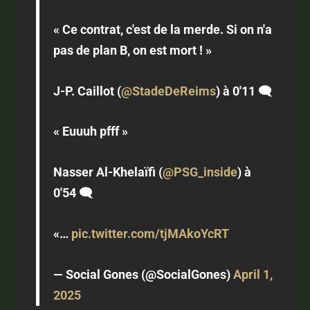
« Ce contrat, c'est de la merde. Si on n'a
pas de plan B, on est mort ! »
J-P. Caillot (
@StadeDeReims
) à 0'11 🗨️
« Euuuh pfff »
Nasser Al-Khelaïfi (
@PSG_inside
) à
0'54 🗨️
«…
pic.twitter.com/tjMAkoYcRT
— Social Gones (@SocialGones)
April 1,
2025