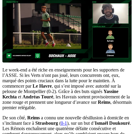
Le week-end a été riche en enseignements pour les supporters de
l’ASSE. Si les Verts n'ont pas joué, leurs concurrents ont, eux,
marqué des points cruciaux dans la lutte pour le maintien. À
commencer par
Le Havre
, qui s’est imposé avec autorité sur la
pelouse de Montpellier (0-2). Grâce à des buts signés
Yassine
Kechta
et
Andréas Touré
, les Havrais sortent provisoirement de la
zone rouge et prennent une longueur d’avance sur
Reims
, désormais
premier relégable.
De son côté,
Reims
a connu une nouvelle désillusion à domicile en
s’inclinant face à
Strasbourg
(
0-1
), sur un but d’
Ismaël Doukouré
.
Les Rémois enchaînent une quatrième défaite consécutive et
sombrent dangereusement, alors qu’ils semblaient encore hors de