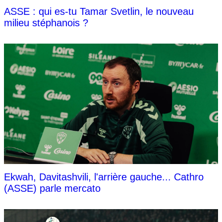
ASSE : qui es-tu Tamar Svetlin, le nouveau
milieu stéphanois ?
Ekwah, Davitashvili, l'arrière gauche... Cathro
(ASSE) parle mercato