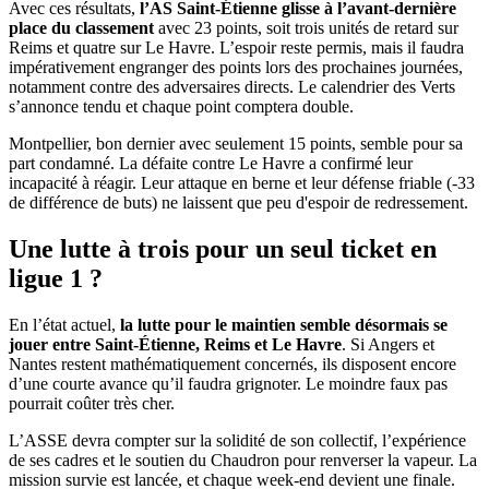
Avec ces résultats,
l’AS Saint-Étienne glisse à l’avant-dernière
place du classement
avec 23 points, soit trois unités de retard sur
Reims et quatre sur Le Havre. L’espoir reste permis, mais il faudra
impérativement engranger des points lors des prochaines journées,
notamment contre des adversaires directs. Le calendrier des Verts
s’annonce tendu et chaque point comptera double.
Montpellier, bon dernier avec seulement 15 points, semble pour sa
part condamné. La défaite contre Le Havre a confirmé leur
incapacité à réagir. Leur attaque en berne et leur défense friable (-33
de différence de buts) ne laissent que peu d'espoir de redressement.
Une lutte à trois pour un seul ticket en
ligue 1 ?
En l’état actuel,
la lutte pour le maintien semble désormais se
jouer entre Saint-Étienne, Reims et Le Havre
. Si Angers et
Nantes restent mathématiquement concernés, ils disposent encore
d’une courte avance qu’il faudra grignoter. Le moindre faux pas
pourrait coûter très cher.
L’ASSE devra compter sur la solidité de son collectif, l’expérience
de ses cadres et le soutien du Chaudron pour renverser la vapeur. La
mission survie est lancée, et chaque week-end devient une finale.