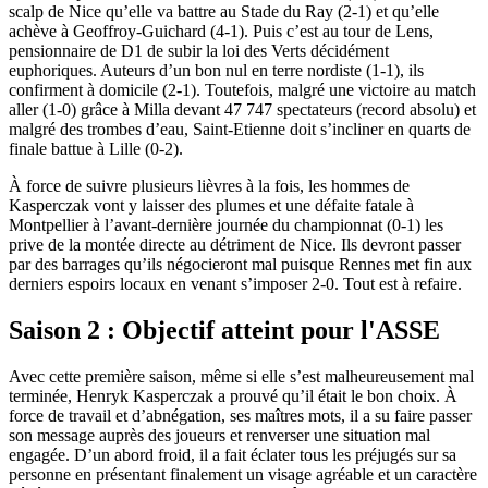
scalp de Nice qu’elle va battre au Stade du Ray (2-1) et qu’elle
achève à Geoffroy-Guichard (4-1). Puis c’est au tour de Lens,
pensionnaire de D1 de subir la loi des Verts décidément
euphoriques. Auteurs d’un bon nul en terre nordiste (1-1), ils
confirment à domicile (2-1). Toutefois, malgré une victoire au match
aller (1-0) grâce à Milla devant 47 747 spectateurs (record absolu) et
malgré des trombes d’eau, Saint-Etienne doit s’incliner en quarts de
finale battue à Lille (0-2).
À force de suivre plusieurs lièvres à la fois, les hommes de
Kasperczak vont y laisser des plumes et une défaite fatale à
Montpellier à l’avant-dernière journée du championnat (0-1) les
prive de la montée directe au détriment de Nice. Ils devront passer
par des barrages qu’ils négocieront mal puisque Rennes met fin aux
derniers espoirs locaux en venant s’imposer 2-0. Tout est à refaire.
Saison 2 : Objectif atteint pour l'ASSE
Avec cette première saison, même si elle s’est malheureusement mal
terminée, Henryk Kasperczak a prouvé qu’il était le bon choix. À
force de travail et d’abnégation, ses maîtres mots, il a su faire passer
son message auprès des joueurs et renverser une situation mal
engagée. D’un abord froid, il a fait éclater tous les préjugés sur sa
personne en présentant finalement un visage agréable et un caractère