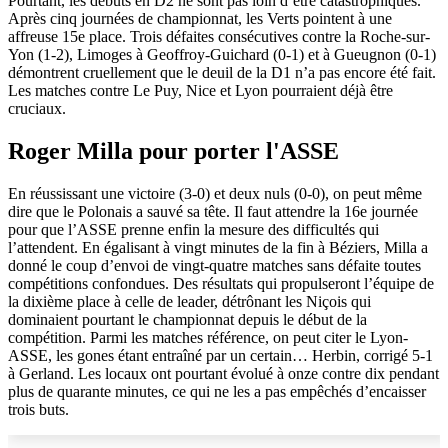
Pourtant, les débuts en D2 ne sont pas loin d’être catastrophiques.
Après cinq journées de championnat, les Verts pointent à une
affreuse 15e place. Trois défaites consécutives contre la Roche-sur-
Yon (1-2), Limoges à Geoffroy-Guichard (0-1) et à Gueugnon (0-1)
démontrent cruellement que le deuil de la D1 n’a pas encore été fait.
Les matches contre Le Puy, Nice et Lyon pourraient déjà être
cruciaux.
Roger Milla pour porter l'ASSE
En réussissant une victoire (3-0) et deux nuls (0-0), on peut même
dire que le Polonais a sauvé sa tête. Il faut attendre la 16e journée
pour que l’ASSE prenne enfin la mesure des difficultés qui
l’attendent. En égalisant à vingt minutes de la fin à Béziers, Milla a
donné le coup d’envoi de vingt-quatre matches sans défaite toutes
compétitions confondues. Des résultats qui propulseront l’équipe de
la dixième place à celle de leader, détrônant les Niçois qui
dominaient pourtant le championnat depuis le début de la
compétition. Parmi les matches référence, on peut citer le Lyon-
ASSE, les gones étant entraîné par un certain… Herbin, corrigé 5-1
à Gerland. Les locaux ont pourtant évolué à onze contre dix pendant
plus de quarante minutes, ce qui ne les a pas empêchés d’encaisser
trois buts.