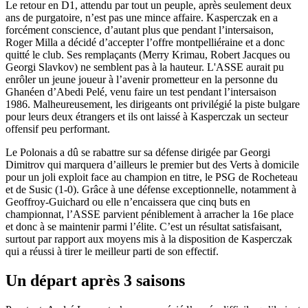
Le retour en D1, attendu par tout un peuple, après seulement deux
ans de purgatoire, n’est pas une mince affaire. Kasperczak en a
forcément conscience, d’autant plus que pendant l’intersaison,
Roger Milla a décidé d’accepter l’offre montpelliéraine et a donc
quitté le club. Ses remplaçants (Merry Krimau, Robert Jacques ou
Georgi Slavkov) ne semblent pas à la hauteur. L'ASSE aurait pu
enrôler un jeune joueur à l’avenir prometteur en la personne du
Ghanéen d’Abedi Pelé, venu faire un test pendant l’intersaison
1986. Malheureusement, les dirigeants ont privilégié la piste bulgare
pour leurs deux étrangers et ils ont laissé à Kasperczak un secteur
offensif peu performant.
Le Polonais a dû se rabattre sur sa défense dirigée par Georgi
Dimitrov qui marquera d’ailleurs le premier but des Verts à domicile
pour un joli exploit face au champion en titre, le PSG de Rocheteau
et de Susic (1-0). Grâce à une défense exceptionnelle, notamment à
Geoffroy-Guichard ou elle n’encaissera que cinq buts en
championnat, l’ASSE parvient péniblement à arracher la 16e place
et donc à se maintenir parmi l’élite. C’est un résultat satisfaisant,
surtout par rapport aux moyens mis à la disposition de Kasperczak
qui a réussi à tirer le meilleur parti de son effectif.
Un départ après 3 saisons