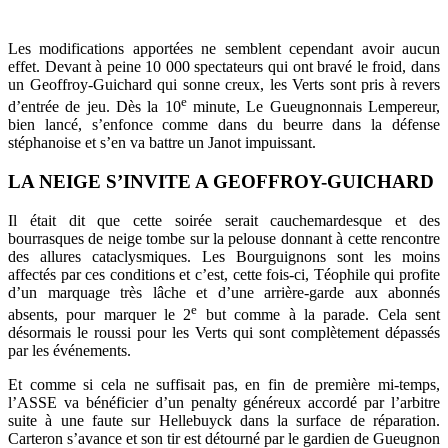
Les modifications apportées ne semblent cependant avoir aucun
effet. Devant à peine 10 000 spectateurs qui ont bravé le froid, dans
un Geoffroy-Guichard qui sonne creux, les Verts sont pris à revers
e
d’entrée de jeu. Dès la 10
minute, Le Gueugnonnais Lempereur,
bien lancé, s’enfonce comme dans du beurre dans la défense
stéphanoise et s’en va battre un Janot impuissant.
LA NEIGE S’INVITE A GEOFFROY-GUICHARD
Il était dit que cette soirée serait cauchemardesque et des
bourrasques de neige tombe sur la pelouse donnant à cette rencontre
des allures cataclysmiques. Les Bourguignons sont les moins
affectés par ces conditions et c’est, cette fois-ci, Téophile qui profite
d’un marquage très lâche et d’une arrière-garde aux abonnés
e
absents, pour marquer le 2
but comme à la parade. Cela sent
désormais le roussi pour les Verts qui sont complètement dépassés
par les événements.
Et comme si cela ne suffisait pas, en fin de première mi-temps,
l’ASSE va bénéficier d’un penalty généreux accordé par l’arbitre
suite à une faute sur Hellebuyck dans la surface de réparation.
Carteron s’avance et son tir est détourné par le gardien de Gueugnon