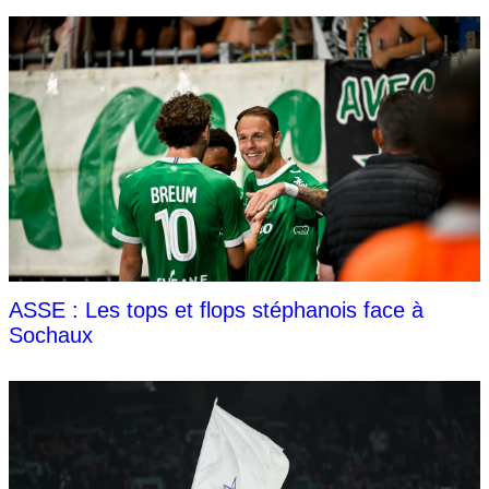
ASSE : Les tops et flops stéphanois face à
Sochaux