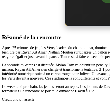
Résumé de la rencontre
Après 25 minutes de jeu, les Verts, leaders du championnat, dominent
bien tiré par Rayan Aït Amer, Nathan Mouton surgit après un ballon re
réagir et égaliser juste avant la pause. Tout reste à faire en seconde pé
La seconde mi-temps est disputée. Mylan Toty va obtenir un penalty. En e
maison, Rayan Ait Amer s'en charge et transforme la tentative. 2-1 pour
infériorité numérique suite à un carton rouge pour Jolivet. Un avantage
les Verts devant à nouveau. Ces stéphanois-là sont différents et vont s'
Le week-end prochain, les jeunes seront au repos. Les joueurs de Davi
formateur ! La rencontre se jouera le dimanche 6 avril à 15h.
Crédit photo : asse.fr