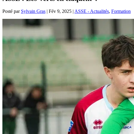
Posté par
Sylvain Gras
|
Fév 9, 2025
|
ASSE - Actualités
,
Formation