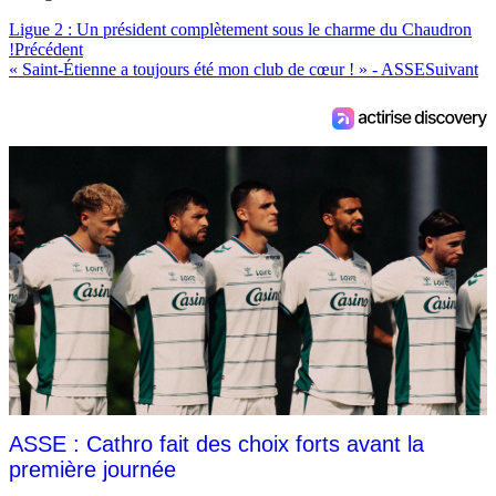
Ligue 2 : Un président complètement sous le charme du Chaudron
!
Précédent
« Saint-Étienne a toujours été mon club de cœur ! » - ASSE
Suivant
ASSE : Cathro fait des choix forts avant la
première journée