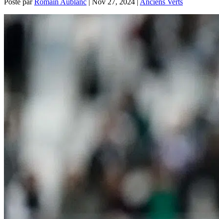
Posté par
Romain Aublanc
|
Nov 27, 2024
|
Anciens Verts