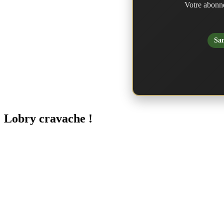
Votre abonne
San
Lobry cravache !