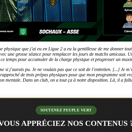
r physique que j’ai eu en Ligue 2 a eu la gentillesse de me donner tout 
 avec une grosse séance pour remplacer les jours de matchs amicaux. Une
ve de ce temps pour accumuler de la charge physique et progresser un ma
me si j’aurais pu. Je ne voulais pas que ce soit de l’entretien. [...] J
approché de trois prépas physiques pour que mon programme soit vrai
 mentale. Dans un club, on a tout ça à notre disposition. Là, il a fallu 
SOUTENEZ PEUPLE VERT
VOUS APPRÉCIEZ NOS CONTENUS 